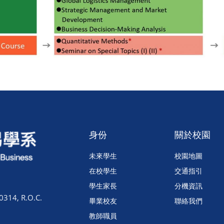
身份
關於校園
未來學生
校園地圖
在校學生
交通指引
學生家長
分機資訊
0314, R.O.C.
畢業校友
聯絡我們
教師職員