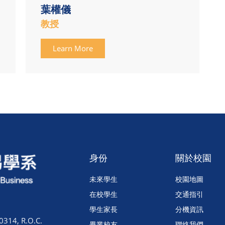
葉權儀
教授
Learn More
身份
關於校園
未來學生
校園地圖
在校學生
交通指引
學生家長
分機資訊
0314, R.O.C.
畢業校友
聯絡我們