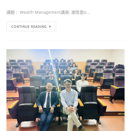
講題： Wealth Management講員: 謝恆恩(c...
CONTINUE READING