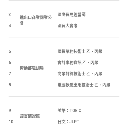
3
國際貿易經營師
進出口商業同業公
會
4
國貿大會考
5
國貿業務技術士 乙、丙級
6
會計事務資訊 乙、丙級
勞動部職訓局
7
商業計算技術士 乙、丙級
8
電腦軟體應用技術士 乙、丙級
9
英語：TOEIC
語言類證照
10
日文：JLPT