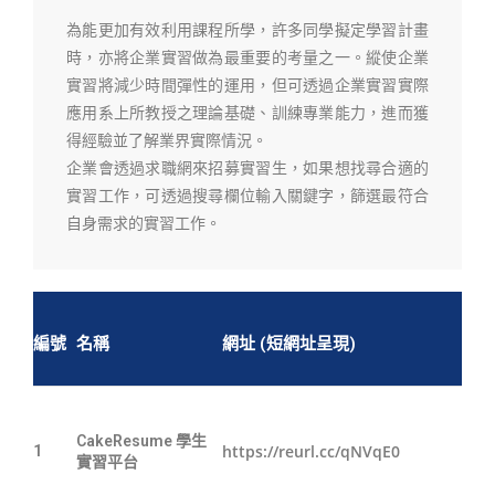
為能更加有效利用課程所學，許多同學擬定學習計畫
時，亦將企業實習做為最重要的考量之一。縱使企業
實習將減少時間彈性的運用，但可透過企業實習實際
應用系上所教授之理論基礎、訓練專業能力，進而獲
得經驗並了解業界實際情況。
企業會透過求職網來招募實習生，如果想找尋合適的
實習工作，可透過搜尋欄位輸入關鍵字，篩選最符合
自身需求的實習工作。
編號
名稱
網址 (短網址呈現)
CakeResume 學生
https://reurl.cc/qNVqE0
1
實習平台