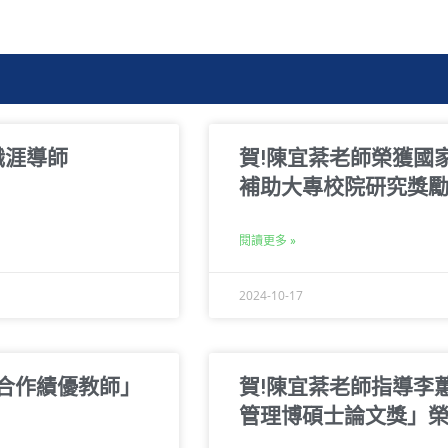
職涯導師
賀!陳宜棻老師榮獲國
補助大專校院研究獎
閱讀更多 »
2024-10-17
教合作績優教師」
賀!陳宜棻老師指導李蕙
管理博碩士論文獎」榮