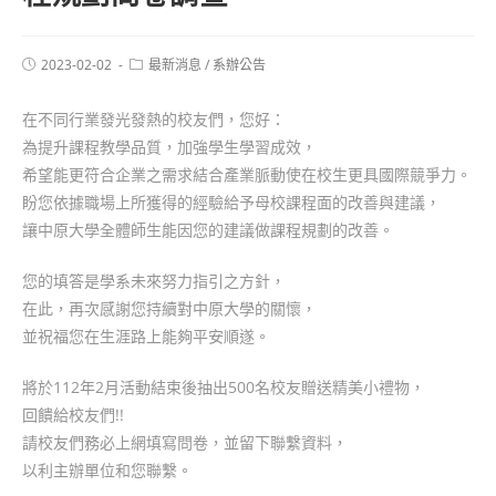
2023-02-02
最新消息
/
系辦公告
在不同行業發光發熱的校友們，您好：
為提升課程教學品質，加強學生學習成效，
希望能更符合企業之需求結合產業脈動使在校生更具國際競爭力。
盼您依據職場上所獲得的經驗給予母校課程面的改善與建議，
讓中原大學全體師生能因您的建議做課程規劃的改善。
您的填答是學系未來努力指引之方針，
在此，再次感謝您持續對中原大學的關懷，
並祝福您在生涯路上能夠平安順遂。
將於112年2月活動結束後抽出500名校友贈送精美小禮物，
回饋給校友們!!
請校友們務必上網填寫問卷，並留下聯繫資料，
以利主辦單位和您聯繫。