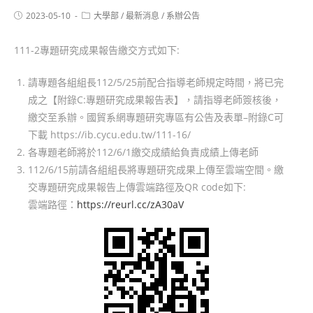
2023-05-10
大學部
/
最新消息
/
系辦公告
111-2專題研究成果報告繳交方式如下:
請專題各組組長112/5/25前配合指導老師規定時間，將已完
成之【附錄C:專題研究成果報告表】，請指導老師簽核後，
繳交至系辦。國貿系網專題研究專區有公告及表單–附錄C可
下載 https://ib.cycu.edu.tw/111-16/
各專題老師將於112/6/1繳交成績給負責成績上傳老師
112/6/15前請各組組長將專題研究成果上傳至雲端空間。繳
交專題研究成果報告上傳雲端路徑及QR code如下:
雲端路徑：
https://reurl.cc/zA30aV