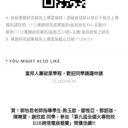
A. 各組專題研究報告上傳雲端時，請組長協助以依以下格式上傳
檔名請註明: 1112專題研究成果報告(組長姓名XX)–主題XX
範例 1112專題研究報告(組長王小明)–主題:南向政策之研究
B. 專題研究成果報告上傳雲端截止日期:112/6/15
YOU MIGHT ALSO LIKE
富邦人壽就業學程，歡迎同學踴躍申請
2023-05-04
賀！郭怡君老師指導學生-熊玉歆、鄒惟亞、鄧語珈、
陳曉萱、謝欣庭 同學，參加「第九屆全國大專院校
B2B跨境電商競賽」榮獲佳績!!!