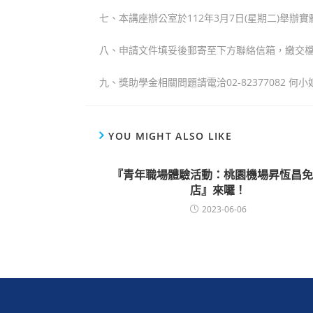
七、本講座辦公室於112年3月7日(星期二)舉辦實體及
八、申請文件填妥後郵寄至下方聯絡信箱，繳交檔案格式須
九、獎助學金相關問題請電洽02-82377082 何小
YOU MIGHT ALSO LIKE
『青年職場體驗活動：桃園機場昇恆昌免
店』來囉！
2023-06-06