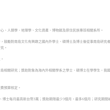
中心、人類學、地理學、文化資產、博物館及原住民族專班相關系所。
者，鼓勵對南島文化有興趣之國內外學士、碩博士及博士後從事南島研究
研究。
止。
南島相關研究；獎助對象為海內外相關學系之學士、碩博士在學學生，我
經費預算核定。
、博士每月最高新台幣3萬；獎助期限最少3個月，最多6個月；研究期間