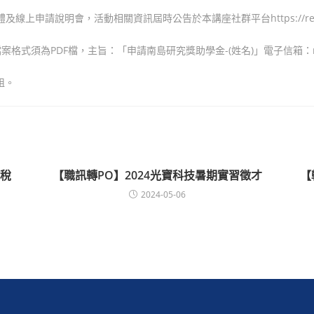
線上申請說明會，活動相關資訊屆時公告於本講座社群平台https://reurl.c
為PDF檔，主旨：「申請南島研究獎助學金-(姓名)」電子信箱：nccuOFAS
姐。
稅
【職訊轉PO】2024光寶科技暑期實習徵才
【轉
2024-05-06