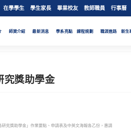
在學學生
學生家長
畢業校友
教師職員
行事曆
介
師資介紹
最新消息
學系亮點
課程規劃
職涯進路
新生
島研究獎助學金
南島研究獎助學金」作業要點、申請表及中英文海報各乙份，惠請