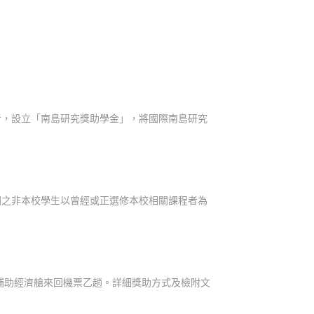
者，設立「南島研究獎助學金」，將國際南島研究
國之非本校學生以曾經或正選修本校相關課程者為
補助經濟艙來回機票乙趟。詳細獎助方式及檢附文