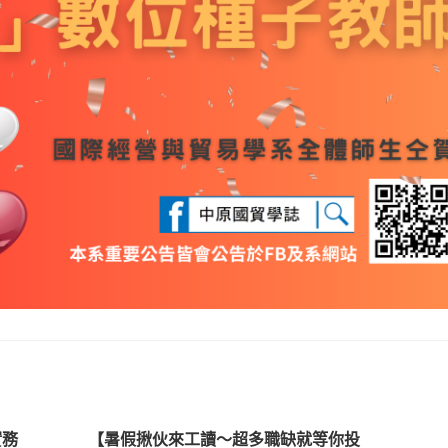
實務
【暑假揪伙來工讀～超多職缺就等你投