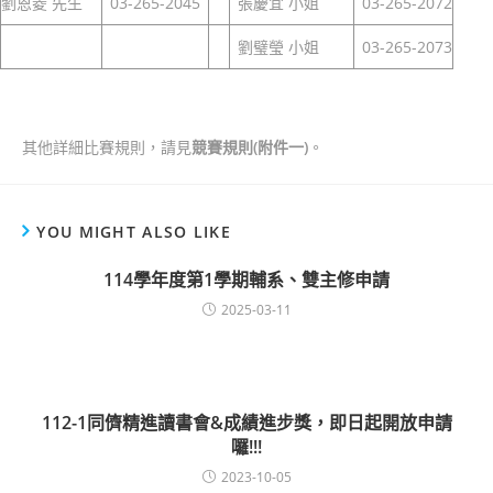
劉恩菱 先生
03-265-2045
張慶宜 小姐
03-265-2072
劉璧瑩 小姐
03-265-2073
其他詳細比賽規則，請見
競賽規則
(
附件一)
。
YOU MIGHT ALSO LIKE
114學年度第1學期輔系、雙主修申請
2025-03-11
112-1同儕精進讀書會&成績進步獎，即日起開放申請
囉!!!
2023-10-05