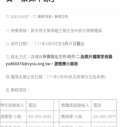
2022-03-07
最新消息
/
系辦公告
一.參賽資格：具中原大學學籍之學生及中原大學教職員
二.收件日期：：111年3月4日至
3
月31
日截止
三.報名方式：請傳送
參賽報名文件
(
附件二)
及照片檔案
至信箱
yu850315@cycu.org.tw，游雅雯小姐收
四.獲獎名單公告日期：111年5月中(依主辦單位公告為準)
五.聯絡資訊：
學生組聯絡人
電話
教職員組聯絡人
電話
游雅雯 小姐
03-265-2042
龔珮華 小姐
03-265-2071