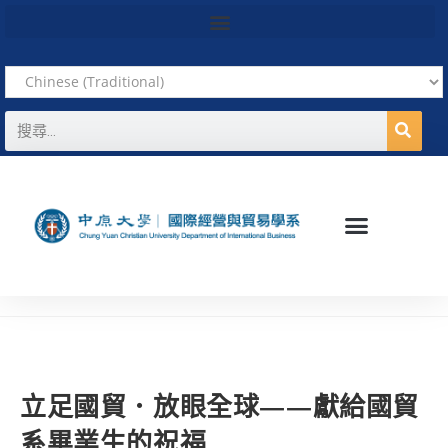
立足國貿．放眼全球——獻給國貿
系畢業生的祝福