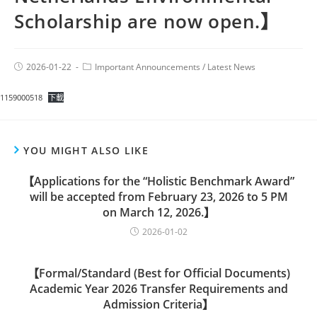
Scholarship are now open.】
2026-01-22
Important Announcements
/
Latest News
1159000518
下載
YOU MIGHT ALSO LIKE
【Applications for the “Holistic Benchmark Award”
will be accepted from February 23, 2026 to 5 PM
on March 12, 2026.】
2026-01-02
【Formal/Standard (Best for Official Documents)
Academic Year 2026 Transfer Requirements and
Admission Criteria】