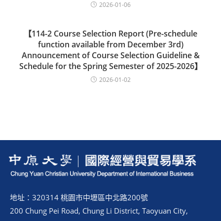
2026-01-06
【114-2 Course Selection Report (Pre-schedule
function available from December 3rd)
Announcement of Course Selection Guideline &
Schedule for the Spring Semester of 2025-2026】
2026-01-02
地址：320314 桃園市中壢區中北路200號
200 Chung Pei Road, Chung Li District, Taoyuan City,