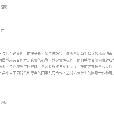
習經驗
運作
，包括業務原理、市場分析、銷售技巧等。這將幫助學生建立起扎實的專
與團隊成員合作解決真實的挑戰。透過實際操作，他們將學習如何應對各
指派一位經驗豐富的導師。導師將與學生定期交流，提供專業指導和支持
，與來自不同背景和專業的同事共同合作。這將培養學生的團隊合作和溝
習經驗