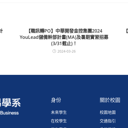
計
【職訊轉PO】中華開發金控集團2024
【
YouLead儲備幹部計畫(MA)及暑期實習招募
(3/31截止)！
2024-03-26
身份
關於校園
未來學生
校園地圖
在校學生
交通指引